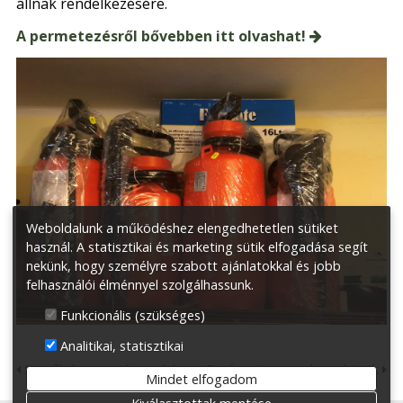
állnak rendelkezésére.
A permetezésről bővebben itt olvashat!
Weboldalunk a működéshez elengedhetetlen sütiket
használ. A statisztikai és marketing sütik elfogadása segít
nekünk, hogy személyre szabott ajánlatokkal és jobb
felhasználói élménnyel szolgálhassunk.
Funkcionális (szükséges)
Analitikai, statisztikai
Seprők és szerszámnyelek
Borászati anyagok, eszközök
Mindet elfogadom